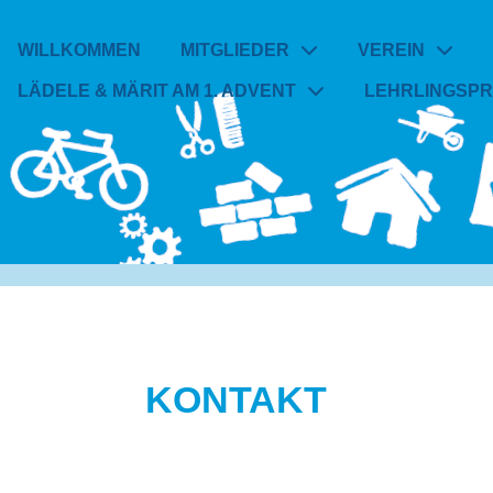
WILLKOMMEN
MITGLIEDER
VEREIN
LÄDELE & MÄRIT AM 1. ADVENT
LEHRLINGSP
KONTAKT