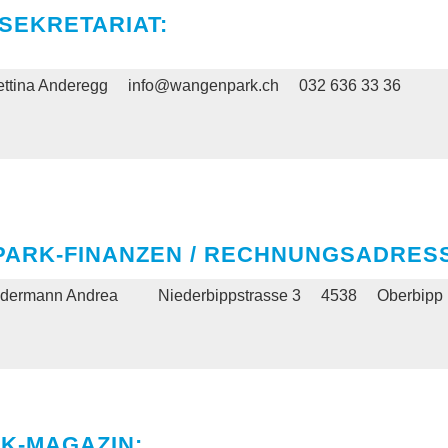
SEKRETARIAT:
ettina Anderegg
info@wangenpark.ch
032 636 33 36
PARK-FINANZEN / RECHNUNGSADRES
udermann Andrea
Niederbippstrasse 3
4538
Oberbipp
K-MAGAZIN: